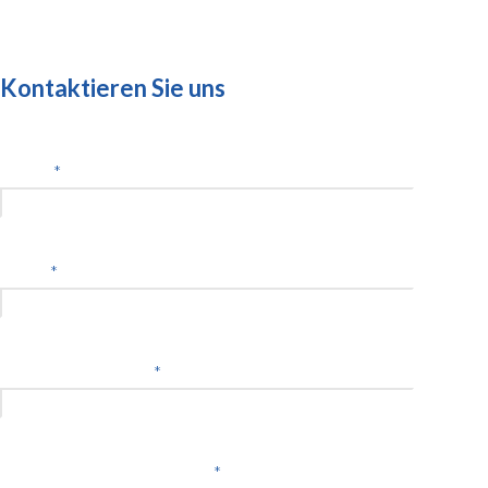
Kontaktieren Sie uns
Name
*
Email
*
Telefon (Optional)
*
Krankenhaus/Einrichtung
*